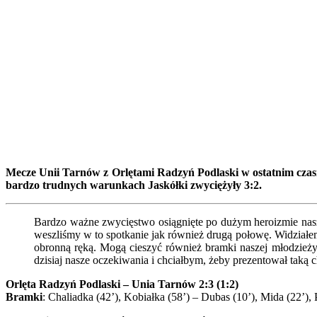
Mecze Unii Tarnów z Orlętami Radzyń Podlaski w ostatnim czasi
bardzo trudnych warunkach Jaskółki zwyciężyły 3:2.
Bardzo ważne zwycięstwo osiągnięte po dużym heroizmie nasz
weszliśmy w to spotkanie jak również drugą połowę. Widziałe
obronną ręką. Mogą cieszyć również bramki naszej młodzieży,
dzisiaj nasze oczekiwania i chciałbym, żeby prezentował taką
Orlęta Radzyń Podlaski – Unia Tarnów 2:3 (1:2)
Bramki
: Chaliadka (42’), Kobiałka (58’) – Dubas (10’), Mida (22’), 