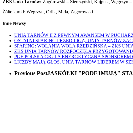
ZKS Unia Tarnów:
Zagórowski – Sierczyński, Kajpust, Węgrzyn – Ła
Żółte kartki: Węgrzyn, Orlik, Mida, Zagórowski
Inne Newsy
UNIA TARNÓW II Z PEWNYM AWANSEM W PUCHARZ
OSTATNI SPARING PRZED LIGĄ. UNIA TARNÓW ZA
SPARING: WOLANIA WOLA RZĘDZIŃSKA – ZKS UNIA
ZKS UNIA TARNÓW ROZPOCZĘŁA PRZYGOTOWANIA D
PGE POLSKA GRUPA ENERGETYCZNA SPONSOREM
LICZBY MAJĄ GŁOS. UNIA TARNÓW LIDEREM W S
Previous Post
JASKÓŁKI "PODEJMUJĄ" STA