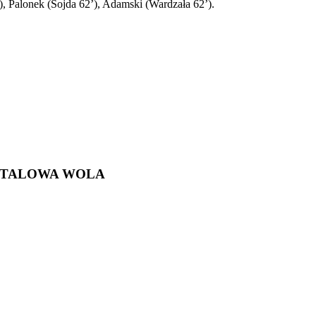
), Palonek (Sojda 62’), Adamski (Wardzała 62’).
 STALOWA WOLA