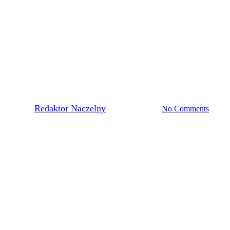
Pierwsza Drużyna
SKÓLKI WYGRAŁY Z ORLĘT
By
Redaktor Naczelny
15 sierpnia, 2022
No Comments