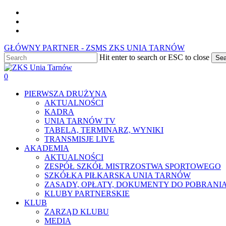
Skip
facebook
to
youtube
main
instagram
content
GŁÓWNY PARTNER - ZSMS ZKS UNIA TARNÓW
Hit enter to search or ESC to close
Sea
Close
Search
0
Menu
PIERWSZA DRUŻYNA
AKTUALNOŚCI
KADRA
UNIA TARNÓW TV
TABELA, TERMINARZ, WYNIKI
TRANSMISJE LIVE
AKADEMIA
AKTUALNOŚCI
ZESPÓŁ SZKÓŁ MISTRZOSTWA SPORTOWEGO
SZKÓŁKA PIŁKARSKA UNIA TARNÓW
ZASADY, OPŁATY, DOKUMENTY DO POBRANI
KLUBY PARTNERSKIE
KLUB
ZARZĄD KLUBU
MEDIA