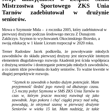
Mistrzostwa Sportowego ZKS Unia
Tarnów zadebiutował w drużynie
seniorów.
Mowa o Szymonie Mida – z rocznika 2005, który zadebiutował w
pierwszej drużynie podczas środowego meczu Z Dunajcem
Zakliczyn. Szymon to wychowanek Okocimskiego Brzesko, a
swoją edukację w 1 klasie Liceum rozpoczął w 2020 roku.
Trener Radosław Jacek podkreśla, że powoływanie młodych
zawodników do składu pierwszej drużyny jest niezwykle istotnym
elementem długofalowego rozwoju Akademii jest ścisła współpraca
z drużyną seniorów i dostrzeganie potencjału młodych zawodników,
a co zatem idzie powołania do kadry seniorów. To ważne kwestie w
długiej perspektywie rozwoju.
“Szymek to zawodnik o bardzo dużym potencjale. Mam
przyjemność śledzić jego rozwój od dłuższego czasu.
1,5 roczny pobyt Szymona w SMS ZKS Unia Tarnów to
czas w, którym jeszcze mocniej rozwinął się jako
zawodnik. Jego pokora i chęć ciągłej pracy nad sobą,
powodują, że otrzymał szansę w pierwszej drużynie
Seniorów w wieku 15 lat. Mam nadzieję, że takie