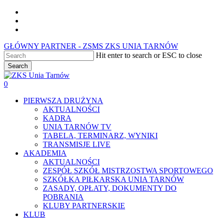
Skip
facebook
to
youtube
main
instagram
content
GŁÓWNY PARTNER - ZSMS ZKS UNIA TARNÓW
Hit enter to search or ESC to close
Search
Close
Search
0
Menu
PIERWSZA DRUŻYNA
AKTUALNOŚCI
KADRA
UNIA TARNÓW TV
TABELA, TERMINARZ, WYNIKI
TRANSMISJE LIVE
AKADEMIA
AKTUALNOŚCI
ZESPÓŁ SZKÓŁ MISTRZOSTWA SPORTOWEGO
SZKÓŁKA PIŁKARSKA UNIA TARNÓW
ZASADY, OPŁATY, DOKUMENTY DO
POBRANIA
KLUBY PARTNERSKIE
KLUB