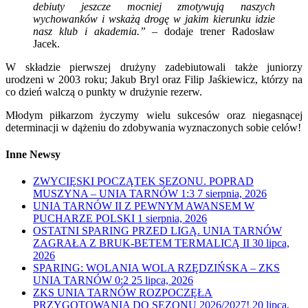
debiuty jeszcze mocniej zmotywują naszych
wychowanków i wskażą drogę w jakim kierunku idzie
nasz klub i akademia.”
– dodaje trener Radosław
Jacek.
W składzie pierwszej drużyny zadebiutowali także juniorzy
urodzeni w 2003 roku; Jakub Bryl oraz Filip Jaśkiewicz, którzy na
co dzień walczą o punkty w drużynie rezerw.
Młodym piłkarzom życzymy wielu sukcesów oraz niegasnącej
determinacji w dążeniu do zdobywania wyznaczonych sobie celów!
Inne Newsy
ZWYCIĘSKI POCZĄTEK SEZONU. POPRAD
MUSZYNA – UNIA TARNÓW 1:3
7 sierpnia, 2026
UNIA TARNÓW II Z PEWNYM AWANSEM W
PUCHARZE POLSKI
1 sierpnia, 2026
OSTATNI SPARING PRZED LIGĄ. UNIA TARNÓW
ZAGRAŁA Z BRUK-BETEM TERMALICĄ II
30 lipca,
2026
SPARING: WOLANIA WOLA RZĘDZIŃSKA – ZKS
UNIA TARNÓW 0:2
25 lipca, 2026
ZKS UNIA TARNÓW ROZPOCZĘŁA
PRZYGOTOWANIA DO SEZONU 2026/2027!
20 lipca,