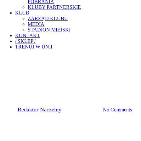
POBRANIA
KLUBY PARTNERSKIE
KLUB
ZARZĄD KLUBU
MEDIA
STADION MIEJSKI
KONTAKT
/ SKLEP /
TRENUJ W UNII
Akademia Piłkarska
Pierwsza Drużyna
KOLEJNY DEBIUT W
PIERWSZEJ DRUŻYNIE
By
Redaktor Naczelny
7 października, 2021
No Comments