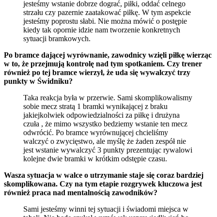
jesteśmy wstanie dobrze dograć, piłki, oddać celnego
strzału czy pazernie zaatakować piłkę. W tym aspekcie
jesteśmy poprostu słabi. Nie można mówić o postępie
kiedy tak opornie idzie nam tworzenie konkretnych
sytuacji bramkowych.
Po bramce dającej wyrównanie, zawodnicy wzięli piłkę wierząc
w to, że przejmują kontrolę nad tym spotkaniem. Czy trener
również po tej bramce wierzył, że uda się wywalczyć trzy
punkty w Świdniku?
Taka reakcja była w przerwie. Sami skomplikowalismy
sobie mecz stratą 1 bramki wynikającej z braku
jakiejkolwiek odpowiedzialności za piłkę i drużyna
czuła , że mimo wszystko bedziemy wstanie ten mecz
odwrócić. Po bramce wyrównującej chcieliśmy
walczyć o zwycięstwo, ale myślę że żaden zespół nie
jest wstanie wywalczyć 3 punkty prezentując rywalowi
kolejne dwie bramki w krótkim odstępie czasu.
Wasza sytuacja w walce o utrzymanie staje się coraz bardziej
skomplikowana. Czy na tym etapie rozgrywek kluczowa jest
również praca nad mentalnością zawodników?
Sami jesteśmy winni tej sytuacji i świadomi miejsca w