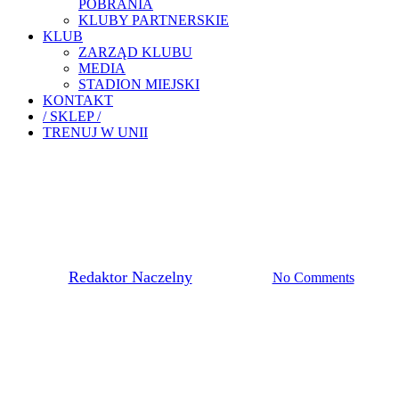
POBRANIA
KLUBY PARTNERSKIE
KLUB
ZARZĄD KLUBU
MEDIA
STADION MIEJSKI
KONTAKT
/ SKLEP /
TRENUJ W UNII
Pierwsza Drużyna
PORAŻKA Z AVIĄ ŚWIDNIK
By
Redaktor Naczelny
21 maja, 2023
No Comments