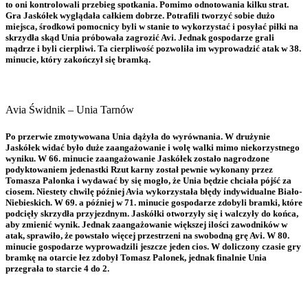
to oni kontrolowali przebieg spotkania. Pomimo odnotowania kilku strat.
Gra Jaskółek wyglądała całkiem dobrze. Potrafili tworzyć sobie dużo
miejsca, środkowi pomocnicy byli w stanie to wykorzystać i posyłać piłki na
skrzydła skąd Unia próbowała zagrozić Avi. Jednak gospodarze grali
mądrze i byli cierpliwi. Ta cierpliwość pozwoliła im wyprowadzić atak w 38.
minucie, który zakończył się bramką.
Avia Świdnik – Unia Tarnów
Po przerwie zmotywowana Unia dążyła do wyrównania. W drużynie
Jaskółek widać było duże zaangażowanie i wolę walki mimo niekorzystnego
wyniku. W 66. minucie zaangażowanie Jaskółek zostało nagrodzone
podyktowaniem jedenastki Rzut karny został pewnie wykonany przez
Tomasza Palonka i wydawać by się mogło, że Unia będzie chciała pójść za
ciosem. Niestety chwilę później Avia wykorzystała błędy indywidualne Biało-
Niebieskich. W 69. a później w 71. minucie gospodarze zdobyli bramki, które
podcięły skrzydła przyjezdnym. Jaskółki otworzyły się i walczyły do końca,
aby zmienić wynik. Jednak zaangażowanie większej ilości zawodników w
atak, sprawiło, że powstało więcej przestrzeni na swobodną grę Avi. W 80.
minucie gospodarze wyprowadzili jeszcze jeden cios. W doliczony czasie gry
bramkę na otarcie łez zdobył Tomasz Palonek, jednak finalnie Unia
przegrała to starcie 4 do 2.