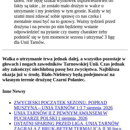
tabeli. Nie będę szukał wymówek usprawiedliwień bo
fakty są takie , że zostało mało drużyn w walce o
utrzymanie i my jesteśmy w tym gronie. Każdy w tej
szatni musi zdawać sobie sprawę co nas czeka i
mentalnie musi być na to gotowy. Ważny tydzień przed
drużyna i na pewno po nim będziemy wstanie
odpowiedzieć na pytanie czy mamy charakter żeby
podnieść się w tym momencie sezonu i utrzymać 3 ligę
dla Unii Tarnów.
Walka o utrzymanie trwa jednak dalej, a wszystko pozostaje w
głowach i nogach zawodników Tarnowskiej Unii. Czas jednak
aby zakończyć niechlubną passę bez zwycięstwa. Najbliższa
okazja już w środę. Biało-Niebiescy będą podejmować na
własnym terenie drużynę Czarni Połaniec.
Inne Newsy
ZWYCIĘSKI POCZĄTEK SEZONU. POPRAD
MUSZYNA – UNIA TARNÓW 1:3
7 sierpnia, 2026
UNIA TARNÓW II Z PEWNYM AWANSEM W
PUCHARZE POLSKI
1 sierpnia, 2026
OSTATNI SPARING PRZED LIGĄ. UNIA TARNÓW
ZAGRAŁA Z BRUK-BETEM TERMALICĄ II
30 lipca,