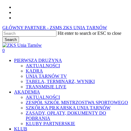
Skip
facebook
to
youtube
main
instagram
content
GŁÓWNY PARTNER - ZSMS ZKS UNIA TARNÓW
Hit enter to search or ESC to close
Search
Close
Search
0
Menu
PIERWSZA DRUŻYNA
AKTUALNOŚCI
KADRA
UNIA TARNÓW TV
TABELA, TERMINARZ, WYNIKI
TRANSMISJE LIVE
AKADEMIA
AKTUALNOŚCI
ZESPÓŁ SZKÓŁ MISTRZOSTWA SPORTOWEGO
SZKÓŁKA PIŁKARSKA UNIA TARNÓW
ZASADY, OPŁATY, DOKUMENTY DO
POBRANIA
KLUBY PARTNERSKIE
KLUB