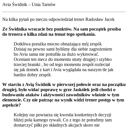
Avia Świdnik – Unia Tarnów
Na kilka pytań po meczu odpowiedział trener Radosław Jacek
Ze Świdnika wracacie bez punktów. Na sam początek prośba
do trenera o kilka zdań na temat tego spotkania.
Dotkliwa porażka mocno obnażająca mój zespół.
Dzisiaj na pewno sami byliśmy dla siebie zagrożeniem
bo Avia sama nie potrafiła za dużo wykreować.
Oceniam ten mecz do momentu straty drugiej i szybko
trzeciej bramki , bo od tego momentu zespół rozleciał
się jak domek z kart i Avia wyglądała na naszym tle jak
bardzo dobry zespół.
W starciu z Avią Świdnik w pierwszej połowie oraz na początku
drugiej, było widać poprawę w grze Jaskółek jeśli chodzi o
budowaniu ataków i aktywności zawodników właśnie w tym
elemencie. Czy nie patrząc na wynik widzi trener postęp w tym
aspekcie?
Kolejny raz powtarza się kwestia konkretnych decyzji
bliżej pola karnego rywali. Co z tego że potrafimy tam
dostarczyć piłki po składnych akcjach skoro nie