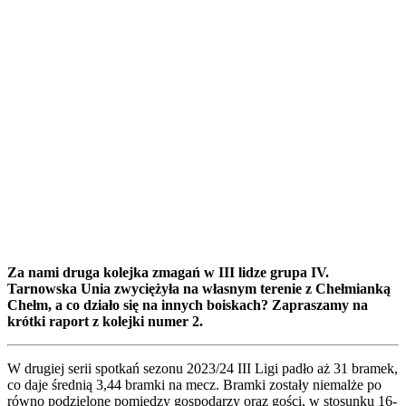
Za nami druga kolejka zmagań w III lidze grupa IV.
Tarnowska Unia zwyciężyła na własnym terenie z Chełmianką
Chełm, a co działo się na innych boiskach? Zapraszamy na
krótki raport z kolejki numer 2.
W drugiej serii spotkań sezonu 2023/24 III Ligi padło aż 31 bramek,
co daje średnią 3,44 bramki na mecz. Bramki zostały niemalże po
równo podzielone pomiędzy gospodarzy oraz gości, w stosunku 16-