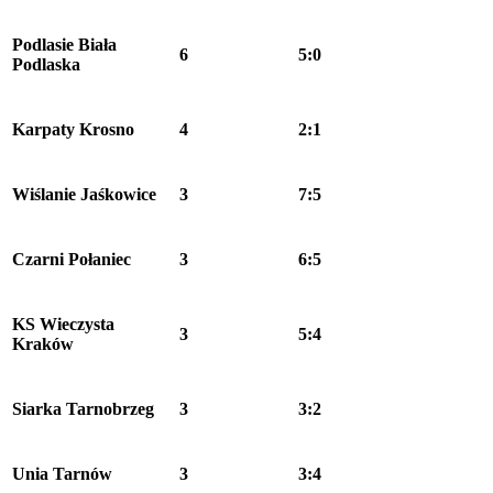
Podlasie Biała
6
5:0
Podlaska
Karpaty Krosno
4
2:1
Wiślanie Jaśkowice
3
7:5
Czarni Połaniec
3
6:5
KS Wieczysta
3
5:4
Kraków
Siarka Tarnobrzeg
3
3:2
Unia Tarnów
3
3:4