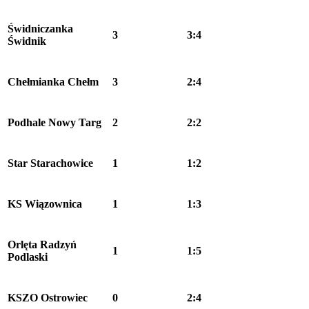
Świdniczanka
3
3:4
Świdnik
Chełmianka Chełm
3
2:4
Podhale Nowy Targ
2
2:2
Star Starachowice
1
1:2
KS Wiązownica
1
1:3
Orlęta Radzyń
1
1:5
Podlaski
KSZO Ostrowiec
0
2:4