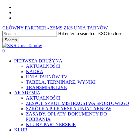
Skip
facebook
to
youtube
main
instagram
content
GŁÓWNY PARTNER - ZSMS ZKS UNIA TARNÓW
Hit enter to search or ESC to close
Search
Close
Search
0
Menu
PIERWSZA DRUŻYNA
AKTUALNOŚCI
KADRA
UNIA TARNÓW TV
TABELA, TERMINARZ, WYNIKI
TRANSMISJE LIVE
AKADEMIA
AKTUALNOŚCI
ZESPÓŁ SZKÓŁ MISTRZOSTWA SPORTOWEGO
SZKÓŁKA PIŁKARSKA UNIA TARNÓW
ZASADY, OPŁATY, DOKUMENTY DO
POBRANIA
KLUBY PARTNERSKIE
KLUB