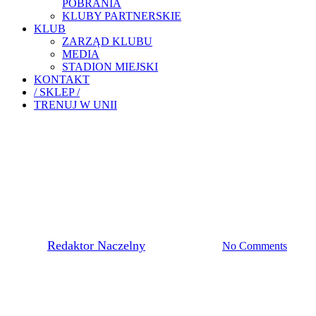
POBRANIA
KLUBY PARTNERSKIE
KLUB
ZARZĄD KLUBU
MEDIA
STADION MIEJSKI
KONTAKT
/ SKLEP /
TRENUJ W UNII
Pierwsza Drużyna
RAPORT LIGOWY – 2
KOLEJKA
By
Redaktor Naczelny
16 sierpnia, 2023
No Comments