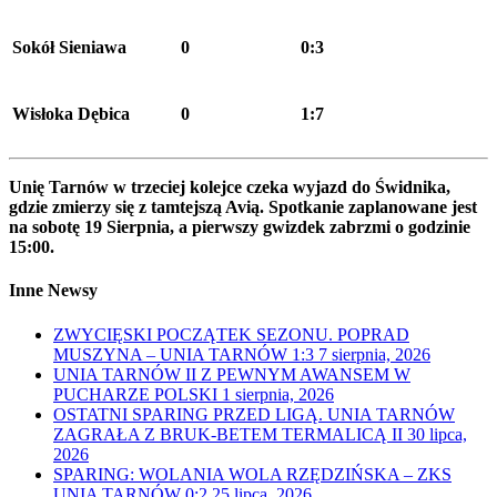
Sokół Sieniawa
0
0:3
Wisłoka Dębica
0
1:7
Unię Tarnów w trzeciej kolejce czeka wyjazd do Świdnika,
gdzie zmierzy się z tamtejszą Avią. Spotkanie zaplanowane jest
na sobotę 19 Sierpnia, a pierwszy gwizdek zabrzmi o godzinie
15:00.
Inne Newsy
ZWYCIĘSKI POCZĄTEK SEZONU. POPRAD
MUSZYNA – UNIA TARNÓW 1:3
7 sierpnia, 2026
UNIA TARNÓW II Z PEWNYM AWANSEM W
PUCHARZE POLSKI
1 sierpnia, 2026
OSTATNI SPARING PRZED LIGĄ. UNIA TARNÓW
ZAGRAŁA Z BRUK-BETEM TERMALICĄ II
30 lipca,
2026
SPARING: WOLANIA WOLA RZĘDZIŃSKA – ZKS
UNIA TARNÓW 0:2
25 lipca, 2026