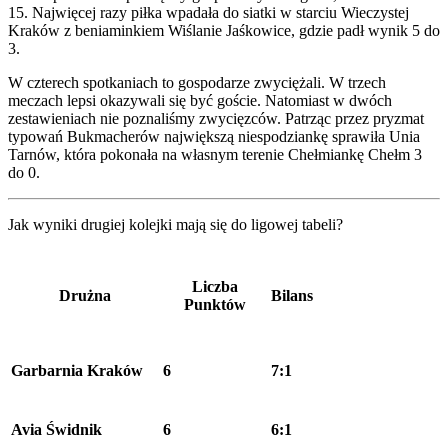
15. Najwięcej razy piłka wpadała do siatki w starciu Wieczystej
Kraków z beniaminkiem Wiślanie Jaśkowice, gdzie padł wynik 5 do
3.
W czterech spotkaniach to gospodarze zwyciężali. W trzech
meczach lepsi okazywali się być goście. Natomiast w dwóch
zestawieniach nie poznaliśmy zwycięzców. Patrząc przez pryzmat
typowań Bukmacherów największą niespodziankę sprawiła Unia
Tarnów, która pokonała na własnym terenie Chełmiankę Chełm 3
do 0.
Jak wyniki drugiej kolejki mają się do ligowej tabeli?
Liczba
Drużna
Bilans
Punktów
Garbarnia Kraków
6
7:1
Avia Świdnik
6
6:1