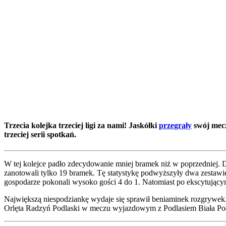
Trzecia kolejka trzeciej ligi za nami! Jaskółki
przegrały
swój mec
trzeciej serii spotkań.
W tej kolejce padło zdecydowanie mniej bramek niż w poprzedniej. 
zanotowali tylko 19 bramek. Tę statystykę podwyższyły dwa zestaw
gospodarze pokonali wysoko gości 4 do 1. Natomiast po ekscytując
Największą niespodziankę wydaje się sprawił beniaminek rozgrywek.
Orlęta Radzyń Podlaski w meczu wyjazdowym z Podlasiem Biała Podl