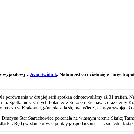
z wyjazdowy z
Avią Świdnik
. Natomiast co działo się w innych sp
Dla porównania w drugiej serii spotkań odnotowaliśmy aż 31 trafień.
ienia. Spotkanie Czarnych Połaniec z Sokołem Sieniawa, oraz derby
ym meczu w Krakowie, górą okazała się być Wieczysta wygrywając 3 d
 Drużyna Star Starachowice pokonała na własnym terenie Siarkę Tarno
aska. Będą w stanie urwać punkty gospodarzom – tak sie jednak sta