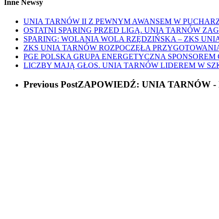
Inne Newsy
UNIA TARNÓW II Z PEWNYM AWANSEM W PUCHARZ
OSTATNI SPARING PRZED LIGĄ. UNIA TARNÓW ZA
SPARING: WOLANIA WOLA RZĘDZIŃSKA – ZKS UNIA
ZKS UNIA TARNÓW ROZPOCZĘŁA PRZYGOTOWANIA D
PGE POLSKA GRUPA ENERGETYCZNA SPONSOREM
LICZBY MAJĄ GŁOS. UNIA TARNÓW LIDEREM W S
Previous Post
ZAPOWIEDŹ: UNIA TARNÓW -