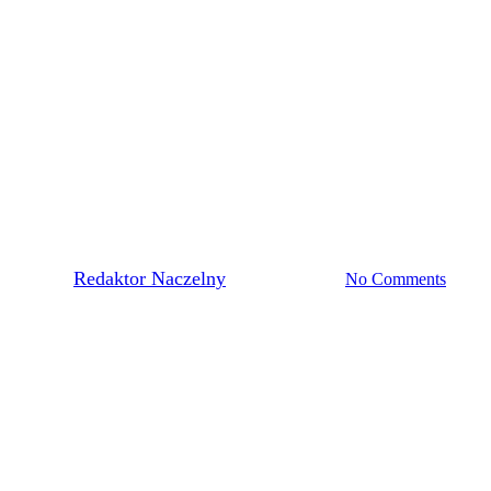
Pierwsza Drużyna
APORT LIGOWY – 3 KOLEJ
By
Redaktor Naczelny
21 sierpnia, 2023
No Comments