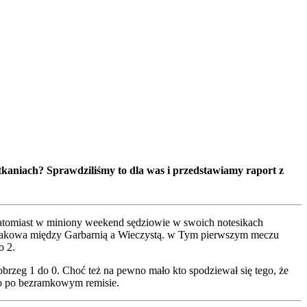
otkaniach? Sprawdziliśmy to dla was i przedstawiamy raport z
 Natomiast w miniony weekend sędziowie w swoich notesikach
 Krakowa między Garbarnią a Wieczystą. w Tym pierwszym meczu
o 2.
brzeg 1 do 0. Choć też na pewno mało kto spodziewał się tego, że
ło po bezramkowym remisie.