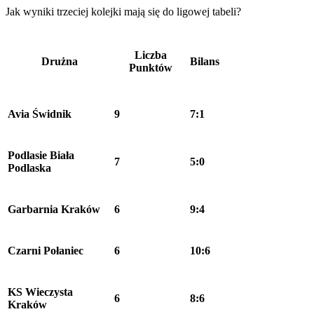
Jak wyniki trzeciej kolejki mają się do ligowej tabeli?
Liczba
Drużna
Bilans
Punktów
Avia Świdnik
9
7:1
Podlasie Biała
7
5:0
Podlaska
Garbarnia Kraków
6
9:4
Czarni Połaniec
6
10:6
KS Wieczysta
6
8:6
Kraków