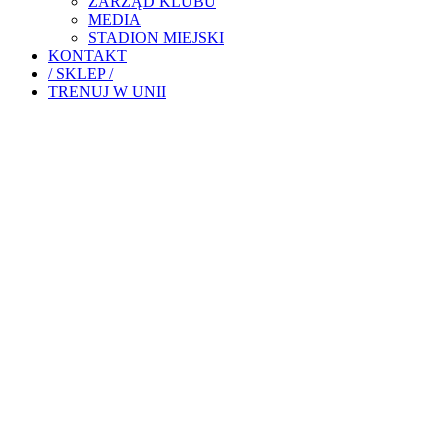
ZARZĄD KLUBU
MEDIA
STADION MIEJSKI
KONTAKT
/ SKLEP /
TRENUJ W UNII
R