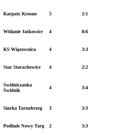
Karpaty Krosno
5
2:1
Wiślanie Jaśkowice
4
8:6
KS Wiązownica
4
3:3
Star Starachowice
4
2:2
Świdniczanka
4
3:4
Świdnik
Siarka Tarnobrzeg
3
3:3
Podhale Nowy Targ
2
3:3