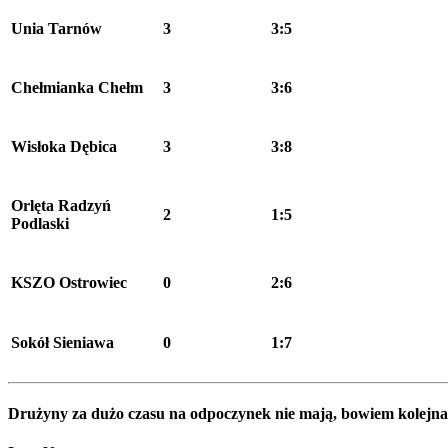
Unia Tarnów
3
3:5
Chełmianka Chełm
3
3:6
Wisłoka Dębica
3
3:8
Orlęta Radzyń
2
1:5
Podlaski
KSZO Ostrowiec
0
2:6
Sokół Sieniawa
0
1:7
Drużyny za dużo czasu na odpoczynek nie mają, bowiem kolejna