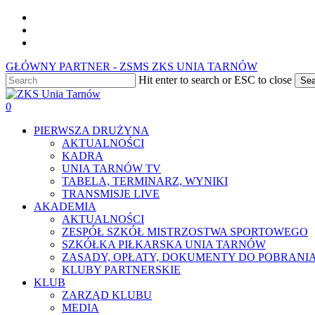
Skip
facebook
to
youtube
main
instagram
content
GŁÓWNY PARTNER - ZSMS ZKS UNIA TARNÓW
Hit enter to search or ESC to close
Sea
Close
Search
0
Menu
PIERWSZA DRUŻYNA
AKTUALNOŚCI
KADRA
UNIA TARNÓW TV
TABELA, TERMINARZ, WYNIKI
TRANSMISJE LIVE
AKADEMIA
AKTUALNOŚCI
ZESPÓŁ SZKÓŁ MISTRZOSTWA SPORTOWEGO
SZKÓŁKA PIŁKARSKA UNIA TARNÓW
ZASADY, OPŁATY, DOKUMENTY DO POBRANI
KLUBY PARTNERSKIE
KLUB
ZARZĄD KLUBU
MEDIA