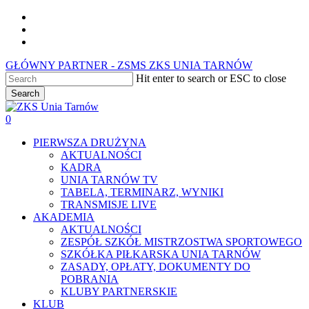
Skip
facebook
to
youtube
main
instagram
content
GŁÓWNY PARTNER - ZSMS ZKS UNIA TARNÓW
Hit enter to search or ESC to close
Search
Close
Search
0
Menu
PIERWSZA DRUŻYNA
AKTUALNOŚCI
KADRA
UNIA TARNÓW TV
TABELA, TERMINARZ, WYNIKI
TRANSMISJE LIVE
AKADEMIA
AKTUALNOŚCI
ZESPÓŁ SZKÓŁ MISTRZOSTWA SPORTOWEGO
SZKÓŁKA PIŁKARSKA UNIA TARNÓW
ZASADY, OPŁATY, DOKUMENTY DO
POBRANIA
KLUBY PARTNERSKIE
KLUB