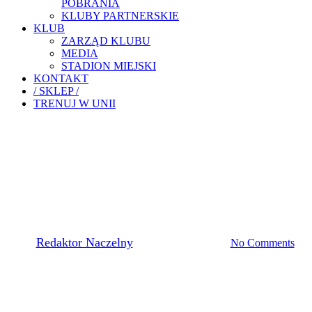
POBRANIA
KLUBY PARTNERSKIE
KLUB
ZARZĄD KLUBU
MEDIA
STADION MIEJSKI
KONTAKT
/ SKLEP /
TRENUJ W UNII
Pierwsza Drużyna
Unia Tarnów TV
SKRÓT Z 46. DERBÓW
TARNOWA! [WIDEO]
By
Redaktor Naczelny
25 października, 2020
No Comments