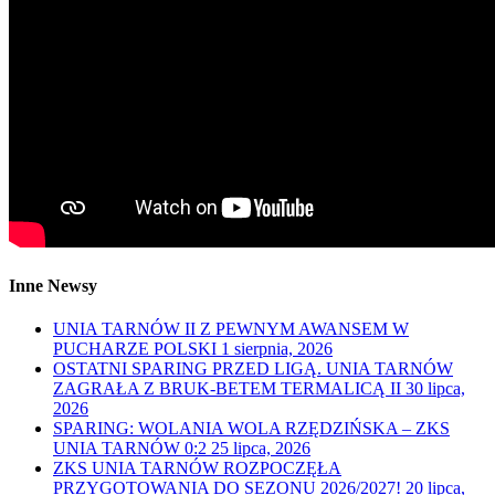
Inne Newsy
UNIA TARNÓW II Z PEWNYM AWANSEM W
PUCHARZE POLSKI
1 sierpnia, 2026
OSTATNI SPARING PRZED LIGĄ. UNIA TARNÓW
ZAGRAŁA Z BRUK-BETEM TERMALICĄ II
30 lipca,
2026
SPARING: WOLANIA WOLA RZĘDZIŃSKA – ZKS
UNIA TARNÓW 0:2
25 lipca, 2026
ZKS UNIA TARNÓW ROZPOCZĘŁA
PRZYGOTOWANIA DO SEZONU 2026/2027!
20 lipca,