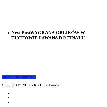
Next Post
WYGRANA ORLIKÓW W
TUCHOWIE I AWANS DO FINAŁU
Share
Share
Share
Share
Pin
Copyright © 2020. ZKS Unia Tarnów
facebook
youtube
email