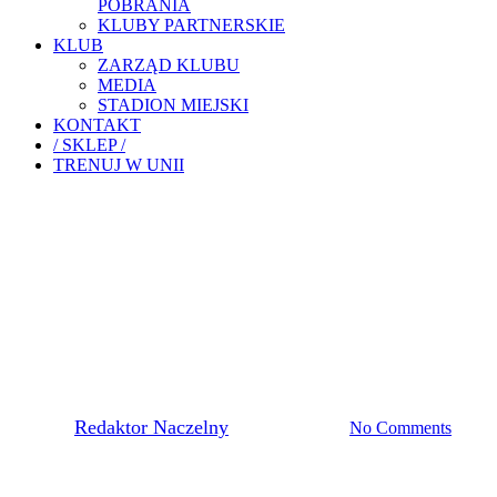
POBRANIA
KLUBY PARTNERSKIE
KLUB
ZARZĄD KLUBU
MEDIA
STADION MIEJSKI
KONTAKT
/ SKLEP /
TRENUJ W UNII
Pierwsza Drużyna
TRENER PAWEŁ NOWAK
ZAKOŃCZYŁ PRACĘ W
UNII TARNÓW
By
Redaktor Naczelny
10 sierpnia, 2021
No Comments