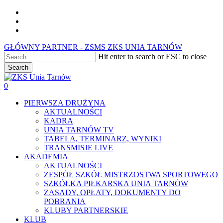
Skip
facebook
to
youtube
main
instagram
content
GŁÓWNY PARTNER - ZSMS ZKS UNIA TARNÓW
Hit enter to search or ESC to close
Search
Close
Search
0
Menu
PIERWSZA DRUŻYNA
AKTUALNOŚCI
KADRA
UNIA TARNÓW TV
TABELA, TERMINARZ, WYNIKI
TRANSMISJE LIVE
AKADEMIA
AKTUALNOŚCI
ZESPÓŁ SZKÓŁ MISTRZOSTWA SPORTOWEGO
SZKÓŁKA PIŁKARSKA UNIA TARNÓW
ZASADY, OPŁATY, DOKUMENTY DO
POBRANIA
KLUBY PARTNERSKIE
KLUB