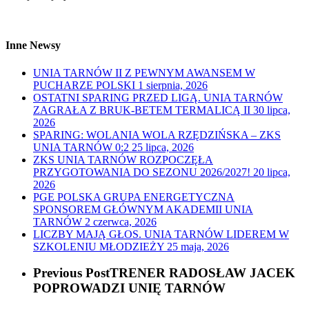
Inne Newsy
UNIA TARNÓW II Z PEWNYM AWANSEM W
PUCHARZE POLSKI
1 sierpnia, 2026
OSTATNI SPARING PRZED LIGĄ. UNIA TARNÓW
ZAGRAŁA Z BRUK-BETEM TERMALICĄ II
30 lipca,
2026
SPARING: WOLANIA WOLA RZĘDZIŃSKA – ZKS
UNIA TARNÓW 0:2
25 lipca, 2026
ZKS UNIA TARNÓW ROZPOCZĘŁA
PRZYGOTOWANIA DO SEZONU 2026/2027!
20 lipca,
2026
PGE POLSKA GRUPA ENERGETYCZNA
SPONSOREM GŁÓWNYM AKADEMII UNIA
TARNÓW
2 czerwca, 2026
LICZBY MAJĄ GŁOS. UNIA TARNÓW LIDEREM W
SZKOLENIU MŁODZIEŻY
25 maja, 2026
Previous Post
TRENER RADOSŁAW JACEK
POPROWADZI UNIĘ TARNÓW