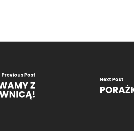
Previous Post
Next Post
WAMY Z
PORAŻK
WNICĄ!