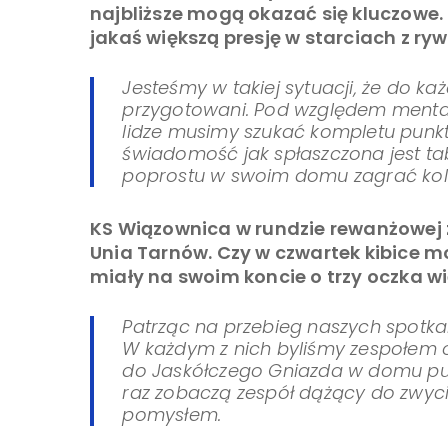
najbliższe mogą okazać się kluczowe. 
jakaś większą presję w starciach z ryw
Jesteśmy w takiej sytuacji, że do 
przygotowani. Pod względem mental
lidze musimy szukać kompletu pun
świadomość jak spłaszczona jest tab
poprostu w swoim domu zagrać kole
KS Wiązownica w rundzie rewanżowej 
Unia Tarnów. Czy w czwartek kibice mo
miały na swoim koncie o trzy oczka w
Patrząc na przebieg naszych spotka
W każdym z nich byliśmy zespołem o
do Jaskółczego Gniazda w domu punkt
raz zobaczą zespół dążący do zwy
pomysłem.