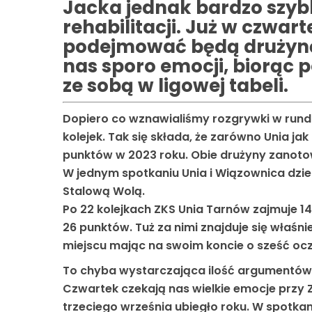
Jacka jednak bardzo szyb
rehabilitacji. Już w czwar
podejmować będą drużynę 
nas sporo emocji, biorąc 
ze sobą w ligowej tabeli.
Dopiero co wznawialiśmy rozgrywki w rund
kolejek. Tak się składa, że zarówno Unia ja
punktów w 2023 roku. Obie drużyny zanotow
W jednym spotkaniu Unia i Wiązownica dzielił
Stalową Wolą.
Po 22 kolejkach ZKS Unia Tarnów zajmuje 14.
26 punktów. Tuż za nimi znajduje się właśni
miejscu mając na swoim koncie o sześć ocz
To chyba wystarczająca ilość argumentów d
Czwartek czekają nas wielkie emocje przy Z
trzeciego września ubiegło roku. W spotka