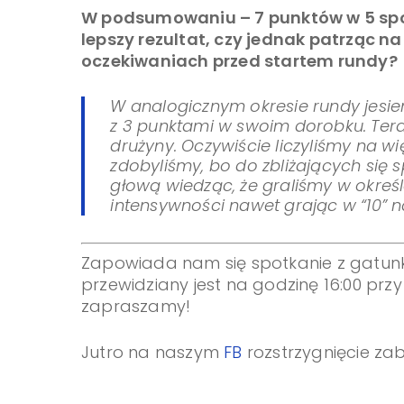
W podsumowaniu – 7 punktów w 5 spotk
lepszy rezultat, czy jednak patrząc na
oczekiwaniach przed startem rundy?
W analogicznym okresie rundy jesi
z 3 punktami w swoim dorobku. Ter
drużyny. Oczywiście liczyliśmy na w
zdobyliśmy, bo do zbliżających si
głową wiedząc, że graliśmy w okreś
intensywności nawet grając w “10” n
Zapowiada nam się spotkanie z gatunk
przewidziany jest na godzinę 16:00 przy 
zapraszamy!
Jutro na naszym
FB
rozstrzygnięcie za