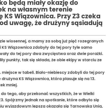
ko będą miały okazję do
tek na własnym terenie
KS Wiązownica. Przy Z3 czeka
pod uwagę, że drużyny sąsiadują
zie wiosennej, a mamy za sobą już pięć rozegranych
k i KS Wiązownica zdobyły do tej pory tyle samo
ały do tej pory dwa zwycięstwa oraz dwie porażki.
y punkty, tak się składa, że obie ekipy w starciu ze
 miejsce w tabeli. Biało-niebiescy zdobyli do tej pory
e drużyna KS Wiązownica, która plasuje się na 13.
ek mniej.
o tego, aby przekonać wszystkich, że w Wielki
3. Spójrzmy jednak na spotkanie, które odbyło się
niu wyjazdowym lepsza okazała się Tarnowska Unia,