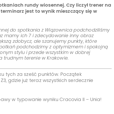
aniach rundy wiosennej. Czy liczył trener na
 terminarz jest to wynik mieszczący się w
ennej do spotkania z Wiązownica podchodziliśmy
az mamy ich 7 i zdecydowanie inny obraz
iększą zdobycz, ale szanujemy punkty, które
ę spotkań podchodzimy z optymizmem i spokojną
lonym stylu i przede wszystkim w dobrej
a trudnym terenie w Krakowie.
u tych za sześć punktów. Początek
Z3, gdzie już teraz wszystkich serdecznie
bawy w typowanie wyniku Cracovia II – Unia!