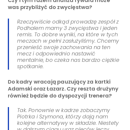
Czy i tym razem analiza rywala może
was przybliżyć do zwycięstwa?
Rzeczywiście odkąd prowadzę zespół z
Podhalem mamy 3 zwycięstwa i jeden
remis. To dobre wyniki, na które w tych
meczach w pełni zasłużyliśmy. Chcemy
przenieść swoje zachowania na ten
mecz i odpowiednio nastawić
mentalnie, bo czeka nas bardzo ciężkie
spotkanie.
Do kadry wracają pauzujący za kartki
Adamski oraz Łazarz. Czy reszta drużyny
również będzie do dyspozycji trenera?
Tak. Ponownie w kadrze zobaczymy
Piotrka i Szymona, którzy dają nam
kolejne alternatywy w składzie. Niestety
w dalszym ciągu uraz pleców leczy