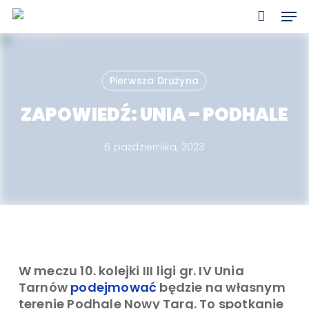
Skip
Men
to
main
content
Pierwsza Drużyna
ZAPOWIEDŹ: UNIA – PODHALE
6 października, 2023
W meczu 10. kolejki III ligi gr. IV Unia
Tarnów
podejmować
będzie na własnym
terenie Podhale Nowy Targ. To spotkanie