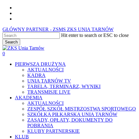
Skip
facebook
to
youtube
main
instagram
content
GŁÓWNY PARTNER - ZSMS ZKS UNIA TARNÓW
Hit enter to search or ESC to close
Search
Close
Search
0
Menu
PIERWSZA DRUŻYNA
AKTUALNOŚCI
KADRA
UNIA TARNÓW TV
TABELA, TERMINARZ, WYNIKI
TRANSMISJE LIVE
AKADEMIA
AKTUALNOŚCI
ZESPÓŁ SZKÓŁ MISTRZOSTWA SPORTOWEGO
SZKÓŁKA PIŁKARSKA UNIA TARNÓW
ZASADY, OPŁATY, DOKUMENTY DO
POBRANIA
KLUBY PARTNERSKIE
KLUB