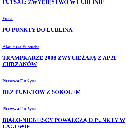
LUBLINIE
FUTSAL: ZWYCIĘSTWO W LUBLINIE
PO
PUNKTY
Futsal
DO
LUBLINA
PO PUNKTY DO LUBLINA
TRAMPKARZE
2008
Akademia Piłkarska
ZWYCIĘŻAJĄ
Z
TRAMPKARZE 2008 ZWYCIĘŻAJĄ Z AP21
AP21
CHRZANÓW
CHRZANÓW
BEZ
PUNKTÓW
Pierwsza Drużyna
Z
SOKOŁEM
BEZ PUNKTÓW Z SOKOŁEM
BIAŁO-
NIEBIESCY
Pierwsza Drużyna
POWALCZĄ
O
BIAŁO-NIEBIESCY POWALCZĄ O PUNKTY W
PUNKTY
ŁAGOWIE
W