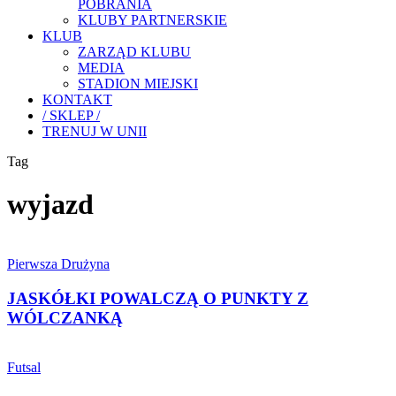
POBRANIA
KLUBY PARTNERSKIE
KLUB
ZARZĄD KLUBU
MEDIA
STADION MIEJSKI
KONTAKT
/ SKLEP /
TRENUJ W UNII
Tag
wyjazd
JASKÓŁKI
POWALCZĄ
Pierwsza Drużyna
O
PUNKTY
JASKÓŁKI POWALCZĄ O PUNKTY Z
Z
WÓLCZANKĄ
WÓLCZANKĄ
FUTSAL:
ZWYCIĘSTWO
Futsal
W