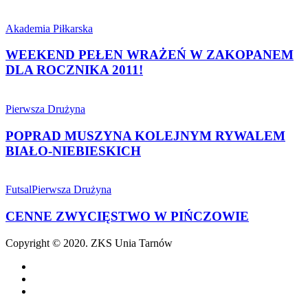
ŁAGOWIE
WEEKEND
PEŁEN
Akademia Piłkarska
WRAŻEŃ
W
WEEKEND PEŁEN WRAŻEŃ W ZAKOPANEM
ZAKOPANEM
DLA ROCZNIKA 2011!
DLA
ROCZNIKA
POPRAD
2011!
MUSZYNA
Pierwsza Drużyna
KOLEJNYM
RYWALEM
POPRAD MUSZYNA KOLEJNYM RYWALEM
BIAŁO-
BIAŁO-NIEBIESKICH
NIEBIESKICH
CENNE
ZWYCIĘSTWO
Futsal
Pierwsza Drużyna
W
PIŃCZOWIE
CENNE ZWYCIĘSTWO W PIŃCZOWIE
Copyright © 2020. ZKS Unia Tarnów
facebook
youtube
email